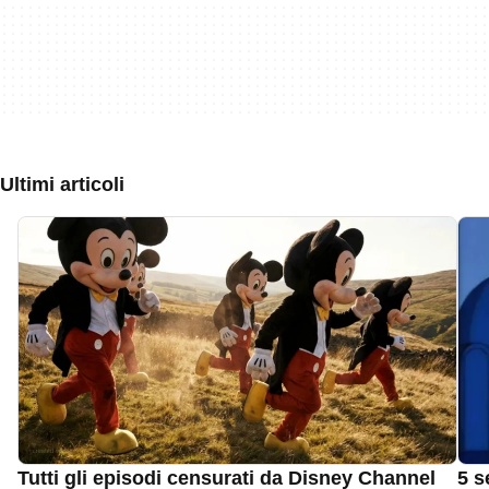
Ultimi articoli
Tutti gli episodi censurati da Disney Channel
5 s